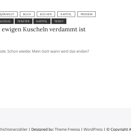
BJÖRNOUT
BUCH
BÜCHER
KAPITEL
PREVIEW
AUSZUG
FENSTER
KAPITEL
TEDDY
 ewigen Kuscheln verdammt ist
müde. Schon wieder. Mein Gott wann wird das enden?
chichtenerzähler
| Designed by:
Theme Freesia
|
WordPress
| © Copyright Al