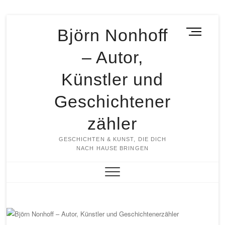
Skip
Björn Nonhoff
M
to
e
content
– Autor,
n
u
Künstler und
B
u
Geschichtener
t
t
zähler
o
n
GESCHICHTEN & KUNST, DIE DICH
NACH HAUSE BRINGEN