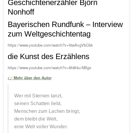
Geschichtenerzähler Björn
Nonhoff
Bayerischen Rundfunk – Interview
zum Weltgeschichtentag
https://www.youtube.com/watch?v=l6wAvgVbCbk
die Kunst des Erzählens
https://www.youtube.com/watch?v=8h8f4u-NBgo
👉
Mehr über den Autor
Wer mit Sternen tanzt,
seinen Schatten liebt,
Menschen zum Lachen bringt,
dem bleibt die Welt,
eine Welt voller Wunder.