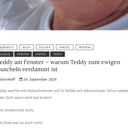
BJÖRNOUT
BUCH
BÜCHER
KAPITEL
PREVIEW
AUSZUG
FENSTER
KAPITEL
TEDDY
eddy am Fenster – warum Teddy zum ewigen
uscheln verdammt ist
bnonhoff
24. September 2024
ddy wachte mit Halsschmerzen auf. Er fühlte sich lebensmüde. Schon wieder
in Gott wann wird das enden?
tt antwortete nicht.
s Ende war es auch nicht.