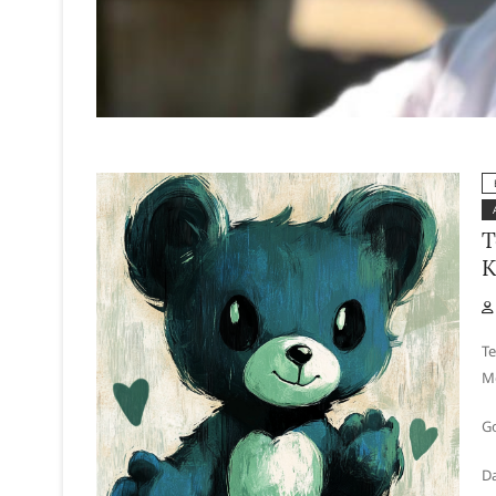
T
K
Te
Me
Go
Da