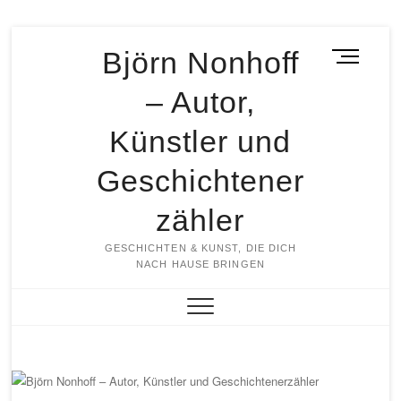
Skip
Björn Nonhoff
M
to
e
content
– Autor,
n
u
Künstler und
B
u
Geschichtener
t
t
zähler
o
n
GESCHICHTEN & KUNST, DIE DICH
NACH HAUSE BRINGEN