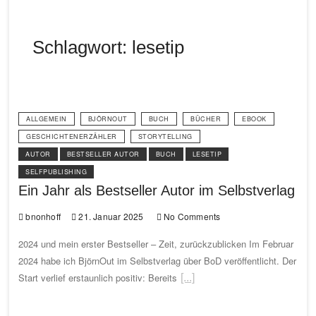
Schlagwort:
lesetip
ALLGEMEIN
BJÖRNOUT
BUCH
BÜCHER
EBOOK
GESCHICHTENERZÄHLER
STORYTELLING
AUTOR
BESTSELLER AUTOR
BUCH
LESETIP
SELFPUBLISHING
Ein Jahr als Bestseller Autor im Selbstverlag
bnonhoff
21. Januar 2025
No Comments
2024 und mein erster Bestseller – Zeit, zurückzublicken Im Februar
2024 habe ich BjörnOut im Selbstverlag über BoD veröffentlicht. Der
Start verlief erstaunlich positiv: Bereits