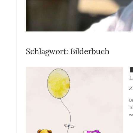
Schlagwort:
Bilderbuch
L
Da
Tr
ww