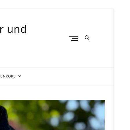
er und
M
e
n
u
B
u
ENKORB
t
t
o
n