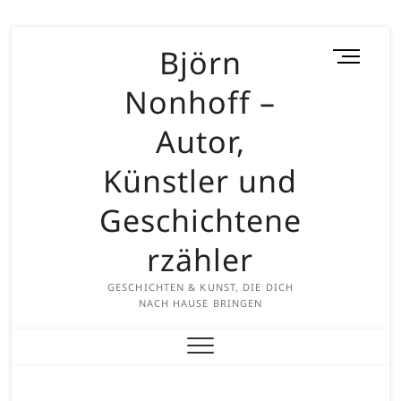
Skip
Björn
M
to
e
content
Nonhoff –
n
u
Autor,
B
u
Künstler und
t
t
Geschichtene
o
rzähler
n
GESCHICHTEN & KUNST, DIE DICH
NACH HAUSE BRINGEN