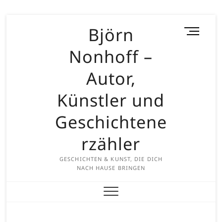
Skip
Björn
M
to
e
content
Nonhoff –
n
u
Autor,
B
u
Künstler und
t
t
Geschichtene
o
rzähler
n
GESCHICHTEN & KUNST, DIE DICH
NACH HAUSE BRINGEN