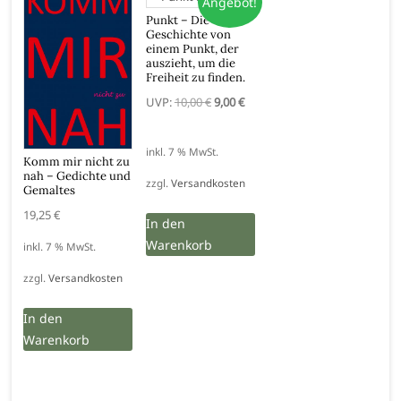
Angebot!
Punkt – Die
Geschichte von
einem Punkt, der
auszieht, um die
Freiheit zu finden.
Ursprünglicher
Aktueller
UVP:
10,00
€
9,00
€
Preis
Preis
war:
ist:
inkl. 7 % MwSt.
Komm mir nicht zu
10,00 €
9,00 €.
nah – Gedichte und
zzgl.
Versandkosten
Gemaltes
19,25
€
In den
Warenkorb
inkl. 7 % MwSt.
zzgl.
Versandkosten
In den
Warenkorb