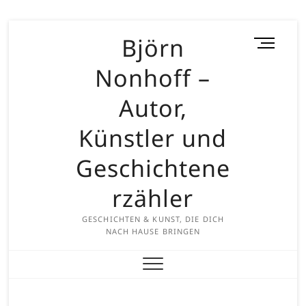
Skip
Björn
M
to
e
content
Nonhoff –
n
u
Autor,
B
u
Künstler und
t
t
Geschichtene
o
rzähler
n
GESCHICHTEN & KUNST, DIE DICH
NACH HAUSE BRINGEN