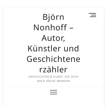
Skip
Björn
M
to
e
content
Nonhoff –
n
u
Autor,
B
u
Künstler und
t
t
Geschichtene
o
rzähler
n
GESCHICHTEN & KUNST, DIE DICH
NACH HAUSE BRINGEN