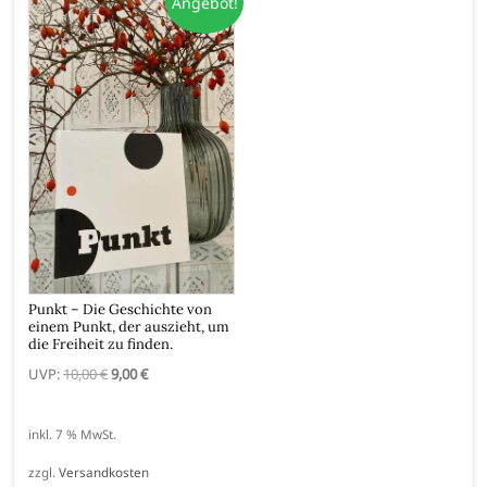
Angebot!
Punkt – Die Geschichte von
einem Punkt, der auszieht, um
die Freiheit zu finden.
Ursprünglicher
Aktueller
UVP:
10,00
€
9,00
€
Preis
Preis
war:
ist:
inkl. 7 % MwSt.
10,00 €
9,00 €.
zzgl.
Versandkosten